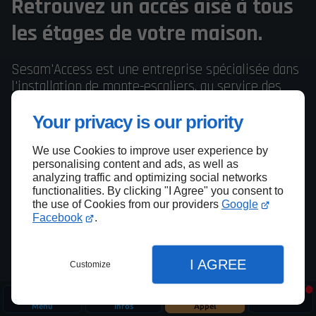
Retrouvez un accès aisé à tous
les étages de votre maison.
Sesam'Access est une entreprise spécialisée dans
l'installation de monte-escaliers, au service des
particuliers au Mans.
Your privacy is our priority
09 74 56 10 29
Contactez-nous
We use Cookies to improve user experience by
personalising content and ads, as well as
analyzing traffic and optimizing social networks
functionalities. By clicking "I Agree" you consent to
the use of Cookies from our providers
Google
Facebook
.
I AGREE
Customize
Menu
Infos
Appel