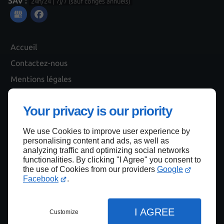
SAV :
24h/24 | 7j/7 (sauf congés annuels)
Accueil
Contactez-nous
Mentions légales
Plan du site
Your privacy is our priority
We use Cookies to improve user experience by
Haut de page
personalising content and ads, as well as
analyzing traffic and optimizing social networks
functionalities. By clicking "I Agree" you consent to
the use of Cookies from our providers
Google
Facebook
.
I AGREE
Customize