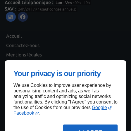
Accueil téléphonique :
Lun - Ven
: 09h - 19h
SAV :
24h/24 | 7j/7 (sauf congés annuels)
Accueil
Contactez-nous
Mentions légales
Plan du site
Your privacy is our priority
We use Cookies to improve user experience by
Haut de page
personalising content and ads, as well as
analyzing traffic and optimizing social networks
functionalities. By clicking "I Agree" you consent to
the use of Cookies from our providers
Google
Facebook
.