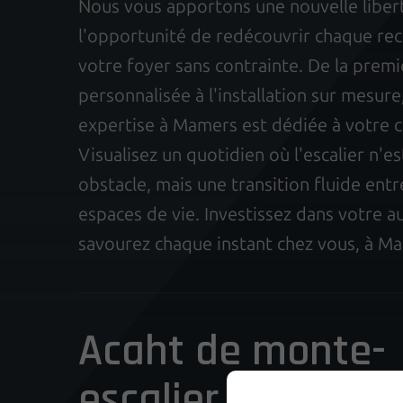
Nous vous apportons une nouvelle liber
l'opportunité de redécouvrir chaque rec
votre foyer sans contrainte. De la prem
personnalisée à l'installation sur mesure
expertise à Mamers est dédiée à votre c
Visualisez un quotidien où l'escalier n'es
obstacle, mais une transition fluide entr
espaces de vie. Investissez dans votre 
savourez chaque instant chez vous, à M
Acaht de monte-
escalier à Mamers