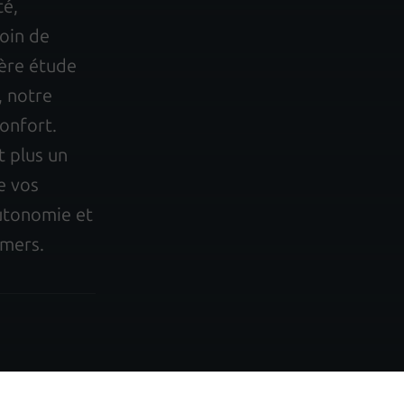
té,
oin de
ière étude
, notre
onfort.
t plus un
e vos
autonomie et
amers.
 : un