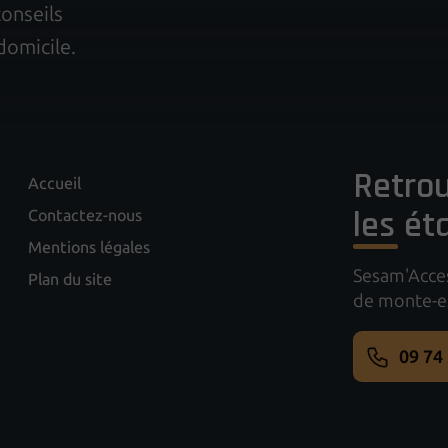
conseils
domicile.
Retrou
Accueil
les ét
Contactez-nous
Mentions légales
Sesam'Access
Plan du site
de monte-esc
09 74