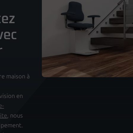
tez
vec
r
re maison à
vision en
e-
ite
, nous
uipement.