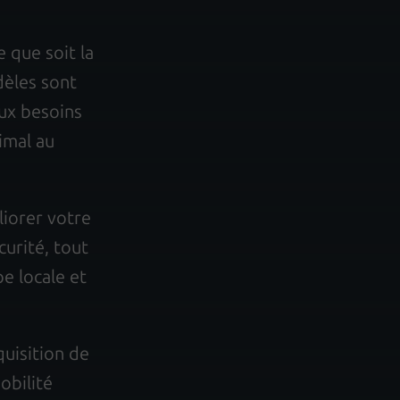
 que soit la
dèles sont
ux besoins
imal au
iorer votre
curité, tout
pe locale et
quisition de
obilité