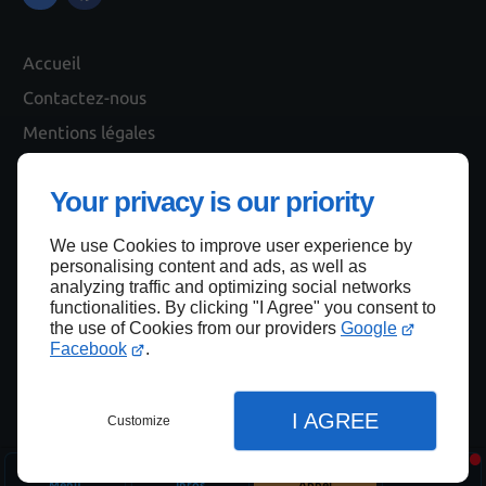
Accueil
Contactez-nous
Mentions légales
Plan du site
Your privacy is our priority
We use Cookies to improve user experience by
Haut de page
personalising content and ads, as well as
analyzing traffic and optimizing social networks
functionalities. By clicking "I Agree" you consent to
the use of Cookies from our providers
Google
Facebook
.
I AGREE
Customize
Menu
Infos
Appel