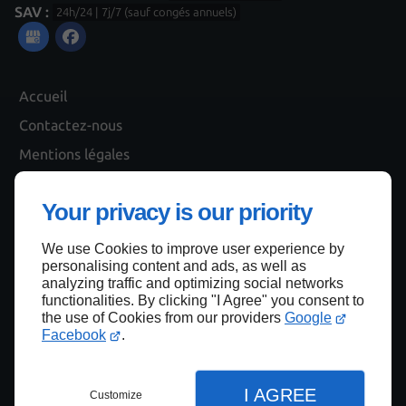
SAV :
24h/24 | 7j/7 (sauf congés annuels)
Accueil
Contactez-nous
Mentions légales
Plan du site
Your privacy is our priority
We use Cookies to improve user experience by
Haut de page
personalising content and ads, as well as
analyzing traffic and optimizing social networks
functionalities. By clicking "I Agree" you consent to
the use of Cookies from our providers
Google
Facebook
.
I AGREE
Customize